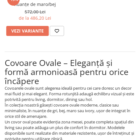
nuanțe de maro/bej
572,00 Lei
de la 486,20 Lei
VEZI VARIANTE
Covoare Ovale – Eleganță și
formă armonioasă pentru orice
încăpere
Covoarele ovale sunt alegerea ideală pentru cei care doresc un decor
mai fluid și mai elegant. Forma rotunjită adaugă echilibru vizual și este
potrivită pentru living, dormitor, dining sau hol.
În colecția noastră găsești covoare ovale moderne, clasice sau
minimaliste, în nuanțe de gri, bej, maro sau ivory, ușor de integrat în
orice stil de amenajare.
Un covor oval poate evidenția zona mesei, poate completa spațiul din
living sau poate adăuga un plus de confort în dormitor. Modelele
disponibile sunt realizate din materiale rezistente, ușor de întreținut și
potrivite pentru utilizare zilnică.