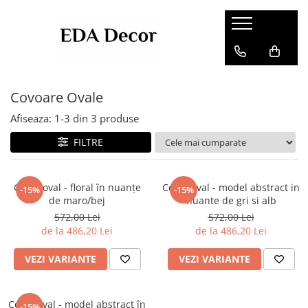
Covoare Ovale
Afiseaza:
1-
3
din
3
produse
FILTRE
Covor oval - floral în nuanțe
Covor oval - model abstract in
-15%
-15%
de maro/bej
nuante de gri si alb
572,00 Lei
572,00 Lei
de la 486,20 Lei
de la 486,20 Lei
VEZI VARIANTE
VEZI VARIANTE
Covor oval - model abstract în
-15%