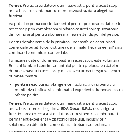
Temei
: Prelucrarea datelor dumneavoastra pentru acest scop
are la baza consimtamantul dumneavoastra, daca alegeti sa-l
furnizati.
Va puteti exprima consimtamantul pentru prelucrarea datelor in
acest scop prin completarea si bifarea casutei corespunzatoare
din formularul pentru abonarea la newsletter disponibil pe site.
Pentru dezabonarea de la primirea unor astfel de comunicari
comerciale puteti folosi optiunea de la finalul fiecarui e-mail/ sms
continand comunicari comerciale.
Furnizarea datelor dumneavoastra in acest scop este voluntara.
Refuzul furnizarii consimtamantului pentru prelucrarea datelor
dumneavoastra in acest scop nu va avea urmari negative pentru
dumneavoastra.
pentru rezolvarea plangerilor
, reclamatiilor si pentru a
monitoriza traficul si a imbunatati experienta dumneavoastra
oferita pe site.
Temei
: Prelucrarea datelor dumneavoastra pentru acest scop
are la baza interesul legitim al
EDA Decor S.R.L.
de a asigura
functionarea corecta a site-ului, precum si pentru a imbunatati
permanent experienta vizitatorilor site-ului, inclusiv prin
solutionarea diferitelor comentarii, intrebari sau reclamatii.