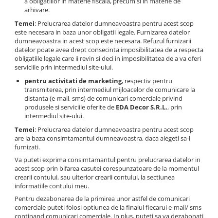
a obligatiilor in materie fiscala, precum si in materie de
arhivare.
Temei
: Prelucrarea datelor dumneavoastra pentru acest scop
este necesara in baza unor obligatii legale. Furnizarea datelor
dumneavoastra in acest scop este necesara. Refuzul furnizarii
datelor poate avea drept consecinta imposibilitatea de a respecta
obligatiile legale care ii revin si deci in imposibilitatea de a va oferi
serviciile prin intermediul site-ului.
pentru activitati de marketing
, respectiv pentru
transmiterea, prin intermediul mijloacelor de comunicare la
distanta (e-mail, sms) de comunicari comerciale privind
produsele si serviciile oferite de
EDA Decor S.R.L.
, prin
intermediul site-ului.
Temei
: Prelucrarea datelor dumneavoastra pentru acest scop
are la baza consimtamantul dumneavoastra, daca alegeti sa-l
furnizati.
Va puteti exprima consimtamantul pentru prelucrarea datelor in
acest scop prin bifarea casutei corespunzatoare de la momentul
crearii contului, sau ulterior crearii contului, la sectiunea
informatiile contului meu.
Pentru dezabonarea de la primirea unor astfel de comunicari
comerciale puteti folosi optiunea de la finalul fiecarui e-mail/ sms
continand comunicari comerciale. In plus, puteti sa va dezabonati