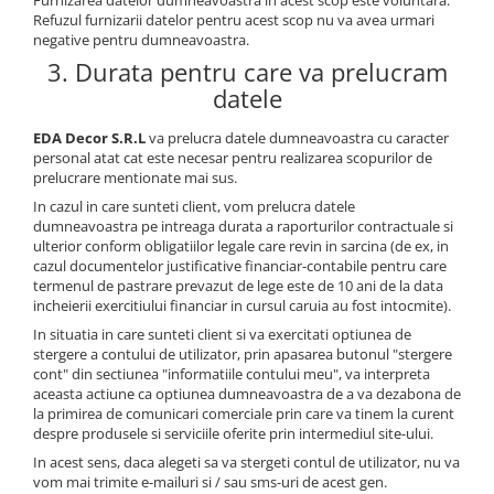
Furnizarea datelor dumneavoastra in acest scop este voluntara.
Refuzul furnizarii datelor pentru acest scop nu va avea urmari
negative pentru dumneavoastra.
3. Durata pentru care va prelucram
datele
EDA Decor S.R.L
va prelucra datele dumneavoastra cu caracter
personal atat cat este necesar pentru realizarea scopurilor de
prelucrare mentionate mai sus.
In cazul in care sunteti client, vom prelucra datele
dumneavoastra pe intreaga durata a raporturilor contractuale si
ulterior conform obligatiilor legale care revin in sarcina (de ex, in
cazul documentelor justificative financiar-contabile pentru care
termenul de pastrare prevazut de lege este de 10 ani de la data
incheierii exercitiului financiar in cursul caruia au fost intocmite).
In situatia in care sunteti client si va exercitati optiunea de
stergere a contului de utilizator, prin apasarea butonul "stergere
cont" din sectiunea "informatiile contului meu", va interpreta
aceasta actiune ca optiunea dumneavoastra de a va dezabona de
la primirea de comunicari comerciale prin care va tinem la curent
despre produsele si serviciile oferite prin intermediul site-ului.
In acest sens, daca alegeti sa va stergeti contul de utilizator, nu va
vom mai trimite e-mailuri si / sau sms-uri de acest gen.