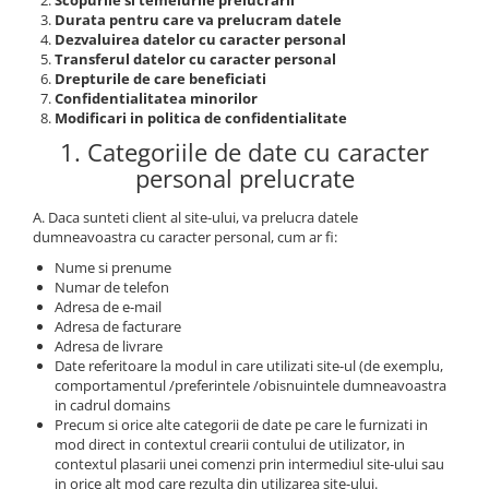
Scopurile si temeiurile prelucrarii
Durata pentru care va prelucram datele
Dezvaluirea datelor cu caracter personal
Transferul datelor cu caracter personal
Drepturile de care beneficiati
Confidentialitatea minorilor
Modificari in politica de confidentialitate
1. Categoriile de date cu caracter
personal prelucrate
A. Daca sunteti client al site-ului, va prelucra datele
dumneavoastra cu caracter personal, cum ar fi:
Nume si prenume
Numar de telefon
Adresa de e-mail
Adresa de facturare
Adresa de livrare
Date referitoare la modul in care utilizati site-ul (de exemplu,
comportamentul /preferintele /obisnuintele dumneavoastra
in cadrul domains
Precum si orice alte categorii de date pe care le furnizati in
mod direct in contextul crearii contului de utilizator, in
contextul plasarii unei comenzi prin intermediul site-ului sau
in orice alt mod care rezulta din utilizarea site-ului.