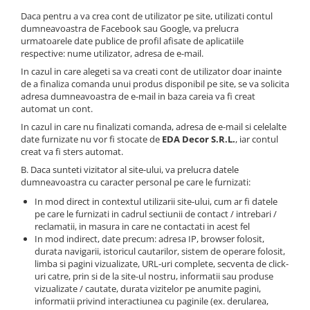
Daca pentru a va crea cont de utilizator pe site, utilizati contul
dumneavoastra de Facebook sau Google, va prelucra
urmatoarele date publice de profil afisate de aplicatiile
respective: nume utilizator, adresa de e-mail.
In cazul in care alegeti sa va creati cont de utilizator doar inainte
de a finaliza comanda unui produs disponibil pe site, se va solicita
adresa dumneavoastra de e-mail in baza careia va fi creat
automat un cont.
In cazul in care nu finalizati comanda, adresa de e-mail si celelalte
date furnizate nu vor fi stocate de
EDA Decor S.R.L.
, iar contul
creat va fi sters automat.
B. Daca sunteti vizitator al site-ului, va prelucra datele
dumneavoastra cu caracter personal pe care le furnizati:
In mod direct in contextul utilizarii site-ului, cum ar fi datele
pe care le furnizati in cadrul sectiunii de contact / intrebari /
reclamatii, in masura in care ne contactati in acest fel
In mod indirect, date precum: adresa IP, browser folosit,
durata navigarii, istoricul cautarilor, sistem de operare folosit,
limba si pagini vizualizate, URL-uri complete, secventa de click-
uri catre, prin si de la site-ul nostru, informatii sau produse
vizualizate / cautate, durata vizitelor pe anumite pagini,
informatii privind interactiunea cu paginile (ex. derularea,