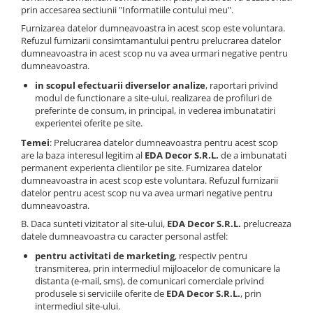
prin accesarea sectiunii "Informatiile contului meu".
Furnizarea datelor dumneavoastra in acest scop este voluntara.
Refuzul furnizarii consimtamantului pentru prelucrarea datelor
dumneavoastra in acest scop nu va avea urmari negative pentru
dumneavoastra.
in scopul efectuarii diverselor analize
, raportari privind
modul de functionare a site-ului, realizarea de profiluri de
preferinte de consum, in principal, in vederea imbunatatiri
experientei oferite pe site.
Temei
: Prelucrarea datelor dumneavoastra pentru acest scop
are la baza interesul legitim al
EDA Decor S.R.L.
de a imbunatati
permanent experienta clientilor pe site. Furnizarea datelor
dumneavoastra in acest scop este voluntara. Refuzul furnizarii
datelor pentru acest scop nu va avea urmari negative pentru
dumneavoastra.
B. Daca sunteti vizitator al site-ului,
EDA Decor S.R.L.
prelucreaza
datele dumneavoastra cu caracter personal astfel:
pentru activitati de marketing
, respectiv pentru
transmiterea, prin intermediul mijloacelor de comunicare la
distanta (e-mail, sms), de comunicari comerciale privind
produsele si serviciile oferite de
EDA Decor S.R.L.
, prin
intermediul site-ului.