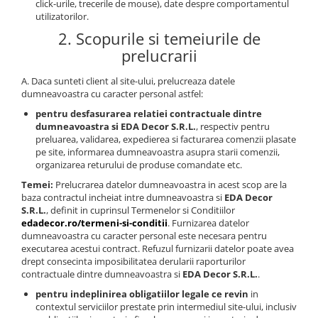
click-urile, trecerile de mouse), date despre comportamentul
utilizatorilor.
2. Scopurile si temeiurile de
prelucrarii
A. Daca sunteti client al site-ului, prelucreaza datele
dumneavoastra cu caracter personal astfel:
pentru desfasurarea relatiei contractuale dintre
dumneavoastra si EDA Decor S.R.L.
, respectiv pentru
preluarea, validarea, expedierea si facturarea comenzii plasate
pe site, informarea dumneavoastra asupra starii comenzii,
organizarea returului de produse comandate etc.
Temei:
Prelucrarea datelor dumneavoastra in acest scop are la
baza contractul incheiat intre dumneavoastra si
EDA Decor
S.R.L.
, definit in cuprinsul Termenelor si Conditiilor
edadecor.ro/termeni-si-conditii
. Furnizarea datelor
dumneavoastra cu caracter personal este necesara pentru
executarea acestui contract. Refuzul furnizarii datelor poate avea
drept consecinta imposibilitatea derularii raporturilor
contractuale dintre dumneavoastra si
EDA Decor S.R.L.
.
pentru indeplinirea obligatiilor legale ce revin
in
contextul serviciilor prestate prin intermediul site-ului, inclusiv