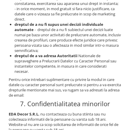
constatarea, exercitarea sau apararea unui drept in instanta;
- in orice moment, in mod gratuit si fara nicio justificare, ca
datele care o vizeaza sa fie prelucrate in scop de marketing
direct.
dreptul de a nu fi supus unei decizii individuale
automate
-
dreptul de a nu fi subiectul unei decizii luate
numai pe baza unor activitati de prelucrare automate, inclusiv
crearea de profiluri, care produce efecte juridice care privesc
persoana vizata sau o afecteaza in mod similar intr-o masura
semnificativa;
dreptul de a va adresa Autoritatii
Nationale de
supraveghere a Prelucrarii Datelor cu Caracter Personal sau
instantelor competente, in masura in care considerati
necesar.
Pentru orice intrebari suplimentare cu privire la modul in care
datele cu caracter personal sunt prelucrate si pentru a va exercita
drepturile mentionate mai sus, va rugam sa va adresati la adresa
de email:
7. Confidentialitatea minorilor
EDA Decor S.R.L.
nu contacteaza cu buna stiinta sau nu
colecteaza informatii de la persoane cu varsta sub 18 ani.
Website-ul nu are ca scop solicitarea de informatii de orice fel de
la persoane cu varsta sub 18 ani.