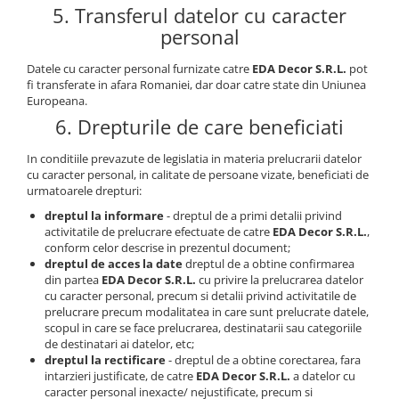
5. Transferul datelor cu caracter
personal
Datele cu caracter personal furnizate catre
EDA Decor S.R.L.
pot
fi transferate in afara Romaniei, dar doar catre state din Uniunea
Europeana.
6. Drepturile de care beneficiati
In conditiile prevazute de legislatia in materia prelucrarii datelor
cu caracter personal, in calitate de persoane vizate, beneficiati de
urmatoarele drepturi:
dreptul la informare
- dreptul de a primi detalii privind
activitatile de prelucrare efectuate de catre
EDA Decor S.R.L.
,
conform celor descrise in prezentul document;
dreptul de acces la date
dreptul de a obtine confirmarea
din partea
EDA Decor S.R.L.
cu privire la prelucrarea datelor
cu caracter personal, precum si detalii privind activitatile de
prelucrare precum modalitatea in care sunt prelucrate datele,
scopul in care se face prelucrarea, destinatarii sau categoriile
de destinatari ai datelor, etc;
dreptul la rectificare
- dreptul de a obtine corectarea, fara
intarzieri justificate, de catre
EDA Decor S.R.L.
a datelor cu
caracter personal inexacte/ nejustificate, precum si