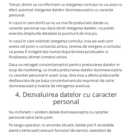
Totusi, dorim sa va informam ca stergerea contului nu va avea ca
efect automat stergerea datelor dumneavoastra cu caracter
personal.
In cazul in care doriti sa nu va mai fie prelucrate datele cu
caracter personal sau daca doriti stergerea datelor, va puteti
exercita drepturile detaliate la punctul 6 de mai jos.
In cazul in care solicitati stergerea contului, insa pe acel cont
exista cel putin o comanda activa, cererea de stergere a contului
va putea fi inregistrata numai dupa livrarea produselor si
finalizarea ultimei comenzi active.
Daca va retrageti consimtamantul pentru prelucrarea datelor in
scop de marketing, va inceta prelucrarea datelor dumneavoastra
cu caracter personal in acest scop, fara insa a afecta prelucrarile
desfasurate de pe baza consimtamantului exprimat de catre
dumneavoastra inainte de retragerea acestuia.
4. Dezvaluirea datelor cu caracter
personal
Nu inchiriem / vindem datele dumneavoastra cu caracter
personal catre terte parti.
Pe langa operator, in anumite situatii, datele pot fi accesibile
pentru terte parti precum furnizori de servicii, operatori de