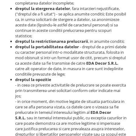
completarea datelor incomplete;
dreptul la stergerea datelor
, fara intarzieri nejustificate,
("dreptul de a fi uitat") - se aplica anumite conditii; Este posibil
ca, in urma solicitarii de stergere a datelor, sa anonimizeze
aceste date (lipsindu-le astfel de caracterul personal) si sa
continue in aceste conditii prelucrarea pentru scopuri
statistice;
dreptul la restrictionarea prelucrarii
, in anumite conditii;
dreptul la portabilitatea datelor
- dreptul de a primi datele
cu caracter personal intr-o modalitate structurata, folosita in
mod obisnuit si intr-un format usor de citit, precum si dreptul
ca aceste date sa fie transmise de catre
EDA Decor S.R.L.
catre
alt operator de date, in masura in care sunt indeplinite
conditiile prevazute de lege;
dreptul la opozitie
- in ceea ce priveste activitatile de prelucrare se poate exercita
prin transmiterea unei solicitari conform celor indicate mai
jos;
- in orice moment, din motive legate de situatia particulara in
care se afla persoana vizata, ca datele care o vizeaza sa fie
prelucrate in temeiul interesului legitim al
EDA Decor
S.R.L.
sau in temeiul interesului public, cu exceptia cazurilor in
care poate demonstra ca are motive legitime si imperioase
care justifica prelucarea si care prevaleaza asupra intereselor,
drepturilor si libertatilor persoanelor vizate sau ca scopul este