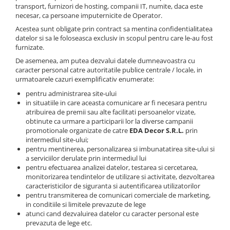
transport, furnizori de hosting, companii IT, numite, daca este
necesar, ca persoane imputernicite de Operator.
Acestea sunt obligate prin contract sa mentina confidentialitatea
datelor si sa le foloseasca exclusiv in scopul pentru care le-au fost
furnizate.
De asemenea, am putea dezvalui datele dumneavoastra cu
caracter personal catre autoritatile publice centrale / locale, in
urmatoarele cazuri exemplificativ enumerate:
pentru administrarea site-ului
in situatiile in care aceasta comunicare ar fi necesara pentru
atribuirea de premii sau alte facilitati persoanelor vizate,
obtinute ca urmare a participarii lor la diverse campanii
promotionale organizate de catre
EDA Decor S.R.L.
prin
intermediul site-ului;
pentru mentinerea, personalizarea si imbunatatirea site-ului si
a serviciilor derulate prin intermediul lui
pentru efectuarea analizei datelor, testarea si cercetarea,
monitorizarea tendintelor de utilizare si activitate, dezvoltarea
caracteristicilor de siguranta si autentificarea utilizatorilor
pentru transmiterea de comunicari comerciale de marketing,
in conditiile si limitele prevazute de lege
atunci cand dezvaluirea datelor cu caracter personal este
prevazuta de lege etc.