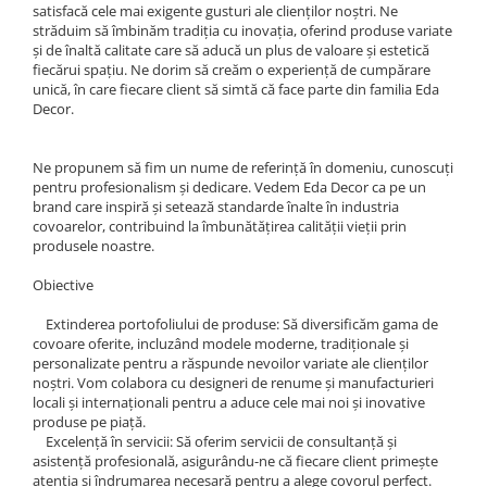
satisfacă cele mai exigente gusturi ale clienților noștri. Ne
străduim să îmbinăm tradiția cu inovația, oferind produse variate
și de înaltă calitate care să aducă un plus de valoare și estetică
fiecărui spațiu. Ne dorim să creăm o experiență de cumpărare
unică, în care fiecare client să simtă că face parte din familia Eda
Decor.
Ne propunem să fim un nume de referință în domeniu, cunoscuți
pentru profesionalism și dedicare. Vedem Eda Decor ca pe un
brand care inspiră și setează standarde înalte în industria
covoarelor, contribuind la îmbunătățirea calității vieții prin
produsele noastre.
Obiective
Extinderea portofoliului de produse: Să diversificăm gama de
covoare oferite, incluzând modele moderne, tradiționale și
personalizate pentru a răspunde nevoilor variate ale clienților
noștri. Vom colabora cu designeri de renume și manufacturieri
locali și internaționali pentru a aduce cele mai noi și inovative
produse pe piață.
Excelență în servicii: Să oferim servicii de consultanță și
asistență profesională, asigurându-ne că fiecare client primește
atenția și îndrumarea necesară pentru a alege covorul perfect.