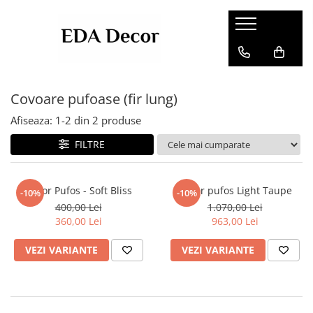
Covoare pufoase (fir lung)
Afiseaza:
1-
2
din
2
produse
FILTRE
Covor Pufos - Soft Bliss
Covor pufos Light Taupe
-10%
-10%
400,00 Lei
1.070,00 Lei
360,00 Lei
963,00 Lei
VEZI VARIANTE
VEZI VARIANTE