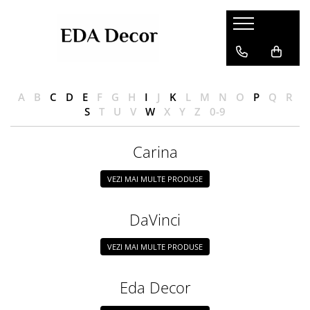
A
B
C
D
E
F
G
H
I
J
K
L
M
N
O
P
Q
R
S
T
U
V
W
X
Y
Z
0-9
Carina
VEZI MAI MULTE PRODUSE
DaVinci
VEZI MAI MULTE PRODUSE
Eda Decor