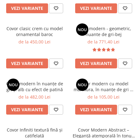
VEZI VARIANTE
VEZI VARIANTE
Covor clasic crem cu model
Covor modern - geometric,
NOU
ornamental baroc
nuante de gri-bej
de la 450,00 Lei
de la 771,40 Lei
VEZI VARIANTE
VEZI VARIANTE
Covor modern în nuanțe de
Covor modern cu model
NOU
NOU
gri și alb cu efect de patină
marmura, în nuanțe de gri și
maro
de la 482,00 Lei
de la 105,00 Lei
VEZI VARIANTE
VEZI VARIANTE
Covor Infiniti textură fină și
Covor Modern Abstract –
catifelată
Eleganță atemporală în tonuri