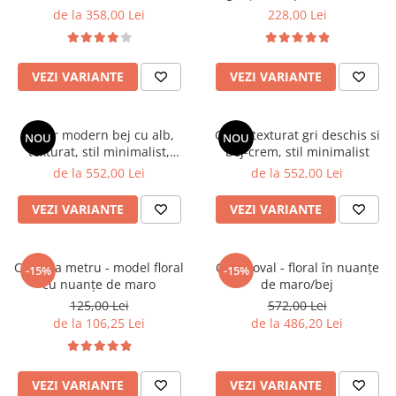
neutre
de la 358,00 Lei
228,00 Lei
VEZI VARIANTE
VEZI VARIANTE
Covor modern bej cu alb,
Covor texturat gri deschis si
NOU
NOU
texturat, stil minimalist,
bej-crem, stil minimalist
pentru living si dormitor
de la 552,00 Lei
de la 552,00 Lei
VEZI VARIANTE
VEZI VARIANTE
Covor la metru - model floral
Covor oval - floral în nuanțe
-15%
-15%
cu nuanțe de maro
de maro/bej
125,00 Lei
572,00 Lei
de la 106,25 Lei
de la 486,20 Lei
VEZI VARIANTE
VEZI VARIANTE