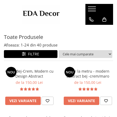
Toate Produsele
Afiseaza:
1-
24
din
40
produse
FILTRE
Covor Bej-Crem, Modern cu
Covor la metru - modern
NOU
NOU
Design Abstract
abstract bej -crem/maro
de la 150,00 Lei
de la 150,00 Lei
VEZI VARIANTE
VEZI VARIANTE