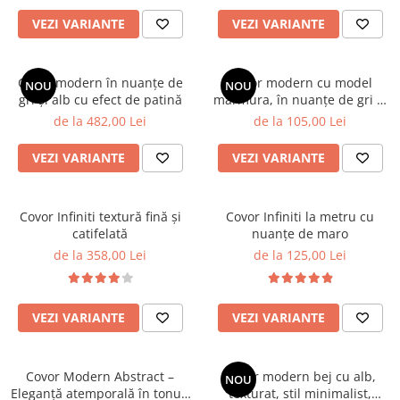
VEZI VARIANTE
VEZI VARIANTE
Covor modern în nuanțe de
Covor modern cu model
NOU
NOU
gri și alb cu efect de patină
marmura, în nuanțe de gri și
maro
de la 482,00 Lei
de la 105,00 Lei
VEZI VARIANTE
VEZI VARIANTE
Covor Infiniti textură fină și
Covor Infiniti la metru cu
catifelată
nuanțe de maro
de la 358,00 Lei
de la 125,00 Lei
VEZI VARIANTE
VEZI VARIANTE
Covor Modern Abstract –
Covor modern bej cu alb,
NOU
Eleganță atemporală în tonuri
texturat, stil minimalist,