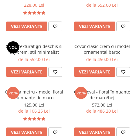
neutre
pentru living si dormitor
228,00 Lei
de la 552,00 Lei
VEZI VARIANTE
VEZI VARIANTE
Covor texturat gri deschis si
Covor clasic crem cu model
NOU
bej-crem, stil minimalist
ornamental baroc
de la 552,00 Lei
de la 450,00 Lei
VEZI VARIANTE
VEZI VARIANTE
Covor la metru - model floral
Covor oval - floral în nuanțe
-15%
-15%
cu nuanțe de maro
de maro/bej
125,00 Lei
572,00 Lei
de la 106,25 Lei
de la 486,20 Lei
VEZI VARIANTE
VEZI VARIANTE