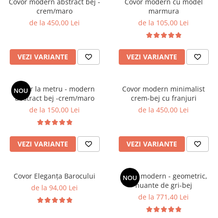
Covor modern abstract bej -
Covor modern cu model
crem/maro
marmura
de la 450,00 Lei
de la 105,00 Lei
VEZI VARIANTE
VEZI VARIANTE
Covor la metru - modern
Covor modern minimalist
NOU
abstract bej -crem/maro
crem-bej cu franjuri
de la 150,00 Lei
de la 450,00 Lei
VEZI VARIANTE
VEZI VARIANTE
Covor Eleganța Barocului
Covor modern - geometric,
NOU
nuante de gri-bej
de la 94,00 Lei
de la 771,40 Lei