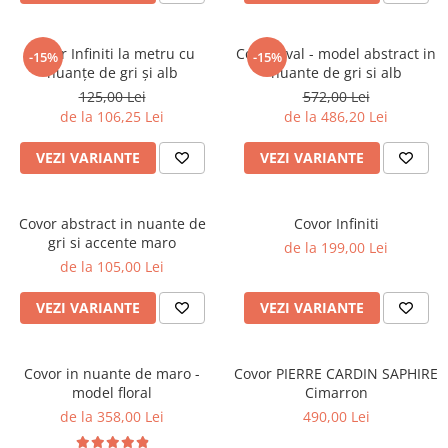
Covor Infiniti la metru cu
Covor oval - model abstract in
-15%
-15%
nuanțe de gri și alb
nuante de gri si alb
125,00 Lei
572,00 Lei
de la 106,25 Lei
de la 486,20 Lei
VEZI VARIANTE
VEZI VARIANTE
Covor abstract in nuante de
Covor Infiniti
gri si accente maro
de la 199,00 Lei
de la 105,00 Lei
VEZI VARIANTE
VEZI VARIANTE
Covor in nuante de maro -
Covor PIERRE CARDIN SAPHIRE
model floral
Cimarron
de la 358,00 Lei
490,00 Lei