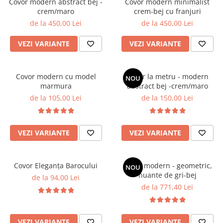
Covor modern abstract bej -
Covor modern minimalist
crem/maro
crem-bej cu franjuri
de la 450,00 Lei
de la 450,00 Lei
VEZI VARIANTE
VEZI VARIANTE
Covor modern cu model
Covor la metru - modern
NOU
marmura
abstract bej -crem/maro
de la 105,00 Lei
de la 150,00 Lei
VEZI VARIANTE
VEZI VARIANTE
Covor Eleganța Barocului
Covor modern - geometric,
NOU
nuante de gri-bej
de la 94,00 Lei
de la 771,40 Lei
VEZI VARIANTE
VEZI VARIANTE