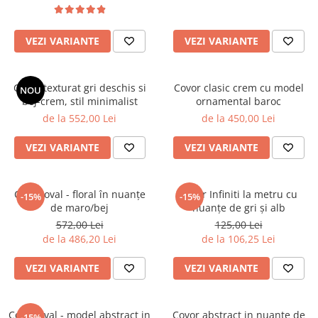
VEZI VARIANTE
VEZI VARIANTE
Covor texturat gri deschis si
Covor clasic crem cu model
NOU
bej-crem, stil minimalist
ornamental baroc
de la 552,00 Lei
de la 450,00 Lei
VEZI VARIANTE
VEZI VARIANTE
Covor oval - floral în nuanțe
Covor Infiniti la metru cu
-15%
-15%
de maro/bej
nuanțe de gri și alb
572,00 Lei
125,00 Lei
de la 486,20 Lei
de la 106,25 Lei
VEZI VARIANTE
VEZI VARIANTE
Covor oval - model abstract in
Covor abstract in nuante de
-15%