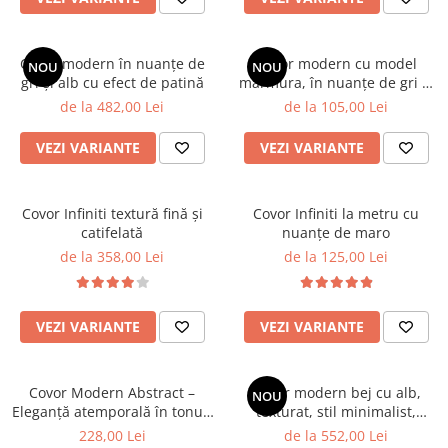
Covor modern în nuanțe de
Covor modern cu model
NOU
NOU
gri și alb cu efect de patină
marmura, în nuanțe de gri și
maro
de la 482,00 Lei
de la 105,00 Lei
VEZI VARIANTE
VEZI VARIANTE
Covor Infiniti textură fină și
Covor Infiniti la metru cu
catifelată
nuanțe de maro
de la 358,00 Lei
de la 125,00 Lei
VEZI VARIANTE
VEZI VARIANTE
Covor Modern Abstract –
Covor modern bej cu alb,
NOU
Eleganță atemporală în tonuri
texturat, stil minimalist,
neutre
pentru living si dormitor
228,00 Lei
de la 552,00 Lei